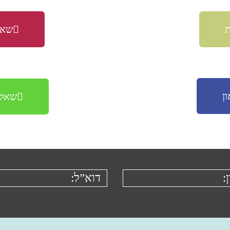
ת
שאל
ן
שאלו